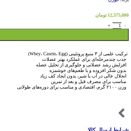
رول وان (RULE ONE)
رونی کلمن
12,375,000
تومان
کوین لورن
ماسلتک
ناترکس
یو اس ان (USN)
اروپایی
ترکیب علمی از ۳ منبع پروتئینی (Whey، Casein، Egg)
اپلاید نوتریشن
جذب چندمرحله‌ای برای عملکرد بهتر عضلات
فا نوتریشن (FA)
افزایش رشد عضلانی و جلوگیری از تحلیل عضله
بدون شکر افزوده و با طعم‌های خوشمزه
الیمپ
انحلال عالی در آب یا شیر، بدون ایجاد کف زیاد
مای پروتئین
مناسب برای مصرف قبل و بعد از تمرین
هاردلاین
وزن ۲۱۰۰ گرم، اقتصادی و مناسب برای دوره‌های طولانی
مسیو
متفرقه
بلک اسکال (Black Skull)
شرایط ارسال کالا