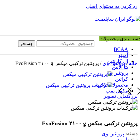
کاهش وزن
رد کردن به محتوای اصلی
کات
لاغری
چربی سوزی
سته بندی محصولات
رویکاوری و آفزایش انرژی
جستجو
قبل تمرین
BCAA
آمینو
بعد تمرین
ال کارنتین
خانه
/
پروتئین وی
/
پروتئین ترکیبی میکس EvoFusion ۲۱۰۰ g
انرژی و ریکاوری
بتا آلانین
پروتئین وی
مکمل های تقویتی
کراتین
تقویت جنسی
محصولات لاغری
مکمل پمپ
مولتی ویتامین
بزرگنمایی تصویر
آمریکایی
اوربیلد
پروتئین ترکیبی میکس EvoFusion ۲۱۰۰ g
ای وی ال (EVL)
بی پی ای (BPI)
دسته:
پروتئین وی
برند:
ایوژن