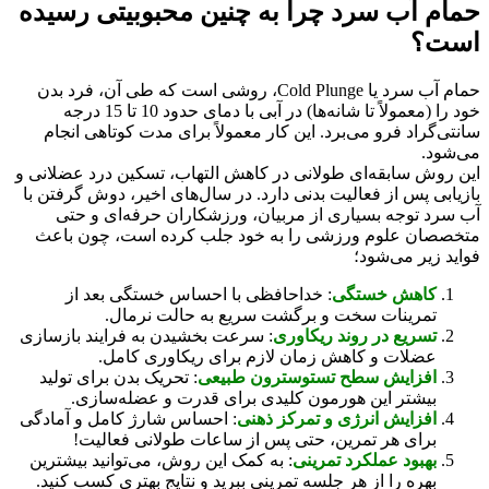
حمام آب سرد چرا به چنین محبوبیتی رسیده
است؟
حمام آب سرد یا Cold Plunge، روشی است که طی آن، فرد بدن
خود را (معمولاً تا شانه‌ها) در آبی با دمای حدود 10 تا 15 درجه
سانتی‌گراد فرو می‌برد. این کار معمولاً برای مدت کوتاهی انجام
می‌شود.
این روش سابقه‌ای طولانی در کاهش التهاب، تسکین درد عضلانی و
بازیابی پس از فعالیت بدنی دارد. در سال‌های اخیر، دوش گرفتن با
آب سرد توجه بسیاری از مربیان، ورزشکاران حرفه‌ای و حتی
متخصصان علوم ورزشی را به خود جلب کرده است، چون باعث
فواید زیر می‌شود؛
کاهش خستگی
: خداحافظی با احساس خستگی بعد از
تمرینات سخت و برگشت سریع به حالت نرمال.
تسریع در روند ریکاوری
: سرعت بخشیدن به فرایند بازسازی
عضلات و کاهش زمان لازم برای ریکاوری کامل.
افزایش سطح تستوسترون طبیعی
: تحریک بدن برای تولید
بیشتر این هورمون کلیدی برای قدرت و عضله‌سازی.
افزایش انرژی و تمرکز ذهنی
: احساس شارژ کامل و آمادگی
برای هر تمرین، حتی پس از ساعات طولانی فعالیت!
بهبود عملکرد تمرینی
: به کمک این روش، می‌توانید بیشترین
بهره را از هر جلسه تمرینی ببرید و نتایج بهتری کسب کنید.