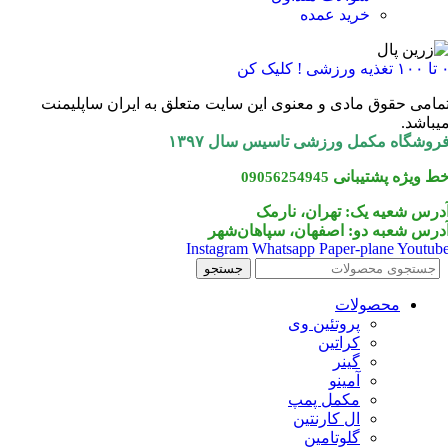
خرید عمده
۱ تغذیه ورزشی ! کلیک کن
مامی حقوق مادی و معنوی این سایت متعلق به ایران ساپلیمنت
یباشد.
روشگاه مکمل ورزشی تاسیس سال ۱۳۹۷
ط ویژه پشتیبانی
09056254945
درس شعیه یک: تهران، نارمک
درس شعبه دو: اصفهان، سپاهان‌شهر
Instagram
Whatsapp
Paper-plane
Youtub
جستجو
محصولات
پروتئین وی
کراتین
گینر
آمینو
مکمل پمپ
ال کارنتین
گلوتامین